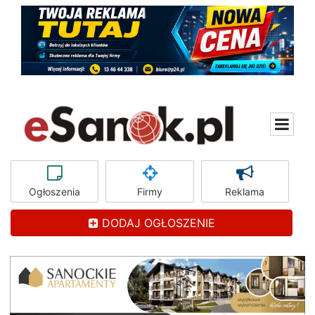
Ogłoszenia
Firmy
Reklama
DODAJ OGŁOSZENIE