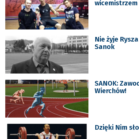
wicemistrzem 
Nie żyje Rysz
Sanok
SANOK: Zawody
Wierchów!
Dzięki Nim s