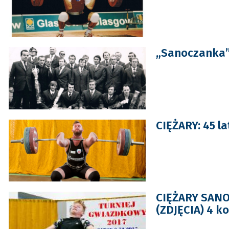
„Sanoczanka” 
CIĘŻARY: 45 la
CIĘŻARY SANOK
(ZDJĘCIA) 4 k