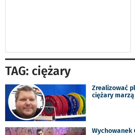
TAG: ciężary
Zrealizować p
ciężary marzą
Wychowanek G