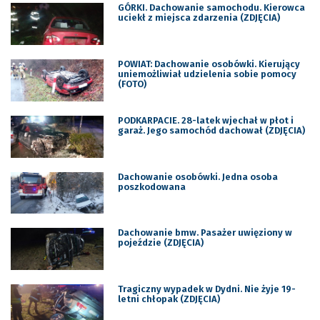
GÓRKI. Dachowanie samochodu. Kierowca
uciekł z miejsca zdarzenia (ZDJĘCIA)
POWIAT: Dachowanie osobówki. Kierujący
uniemożliwiał udzielenia sobie pomocy
(FOTO)
PODKARPACIE. 28-latek wjechał w płot i
garaż. Jego samochód dachował (ZDJĘCIA)
Dachowanie osobówki. Jedna osoba
poszkodowana
Dachowanie bmw. Pasażer uwięziony w
pojeździe (ZDJĘCIA)
Tragiczny wypadek w Dydni. Nie żyje 19-
letni chłopak (ZDJĘCIA)