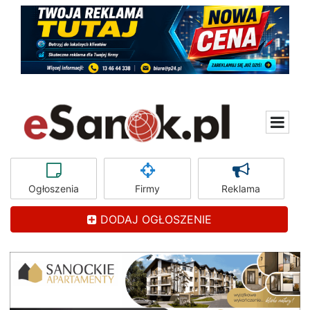
Ogłoszenia
Firmy
Reklama
DODAJ OGŁOSZENIE