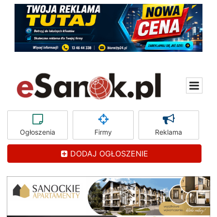
Ogłoszenia
Firmy
Reklama
DODAJ OGŁOSZENIE