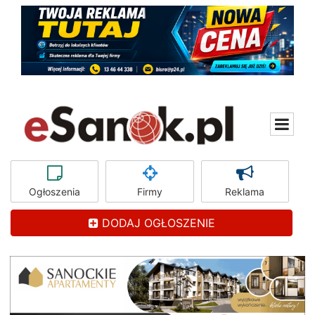
Ogłoszenia
Firmy
Reklama
DODAJ OGŁOSZENIE