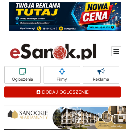
Ogłoszenia
Firmy
Reklama
DODAJ OGŁOSZENIE