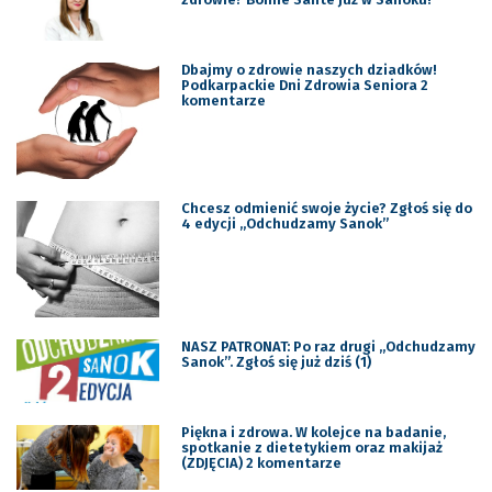
Dbajmy o zdrowie naszych dziadków!
Podkarpackie Dni Zdrowia Seniora 2
komentarze
Chcesz odmienić swoje życie? Zgłoś się do
4 edycji „Odchudzamy Sanok”
NASZ PATRONAT: Po raz drugi ,,Odchudzamy
Sanok”. Zgłoś się już dziś (1)
Piękna i zdrowa. W kolejce na badanie,
spotkanie z dietetykiem oraz makijaż
(ZDJĘCIA) 2 komentarze