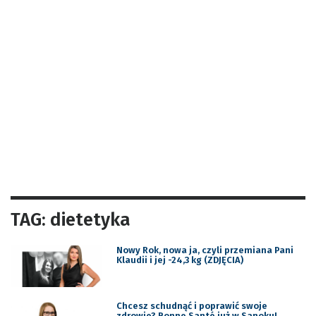
TAG: dietetyka
Nowy Rok, nowa ja, czyli przemiana Pani
Klaudii i jej -24,3 kg (ZDJĘCIA)
Chcesz schudnąć i poprawić swoje
zdrowie? Bonne Santé już w Sanoku!