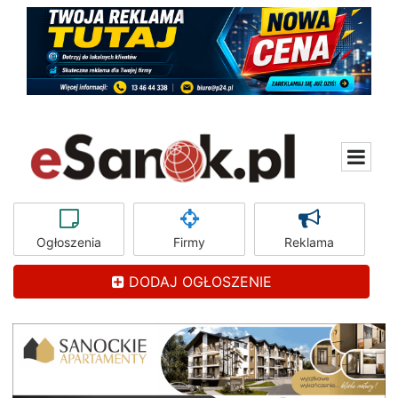
Ogłoszenia
Firmy
Reklama
DODAJ OGŁOSZENIE