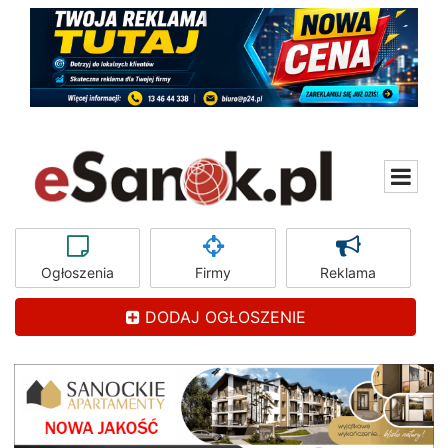
Ogłoszenia
Firmy
Reklama
DODAJ OGŁOSZENIE