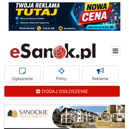
Ogłoszenia
Firmy
Reklama
DODAJ OGŁOSZENIE