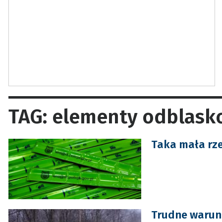
TAG: elementy odblas
Taka mała rze
Trudne warunk