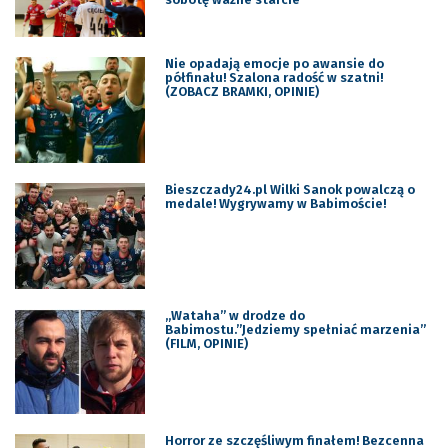
Nie opadają emocje po awansie do
półfinału! Szalona radość w szatni!
(ZOBACZ BRAMKI, OPINIE)
Bieszczady24.pl Wilki Sanok powalczą o
medale! Wygrywamy w Babimoście!
„Wataha” w drodze do
Babimostu.”Jedziemy spełniać marzenia”
(FILM, OPINIE)
Horror ze szczęśliwym finałem! Bezcenna