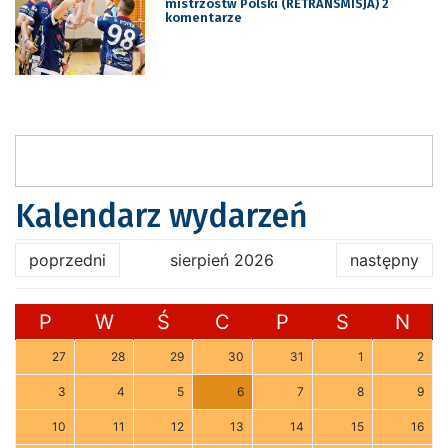
mistrzostw Polski (RETRANSMISJA) 2
komentarze
Kalendarz wydarzeń
poprzedni
sierpień 2026
następny
P
W
Ś
C
P
S
N
27
28
29
30
31
1
2
3
4
5
6
7
8
9
10
11
12
13
14
15
16