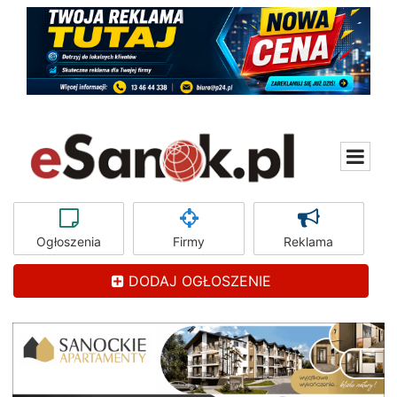
Ogłoszenia
Firmy
Reklama
DODAJ OGŁOSZENIE