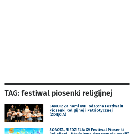
TAG: festiwal piosenki religijnej
SANOK: Za nami XVIII odsłona Festiwalu
Piosenki Religijnej i Patriotycznej
(ZDJĘCIA)
SOBOTA, NIEDZIELA: XV Festiwal Piosenki
Religijnej. „Kto śpiewa dwa razy się modli”