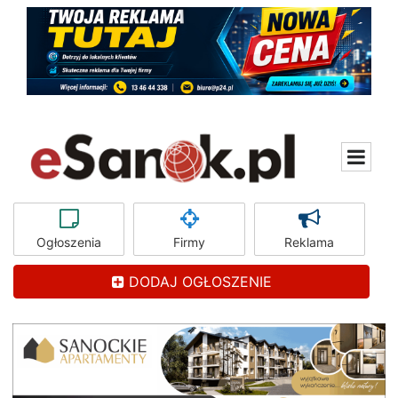
Ogłoszenia
Firmy
Reklama
DODAJ OGŁOSZENIE