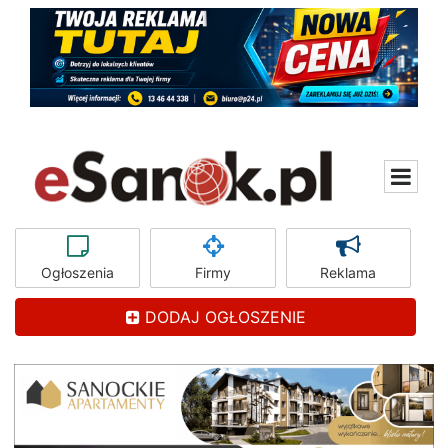
Ogłoszenia
Firmy
Reklama
DODAJ OGŁOSZENIE