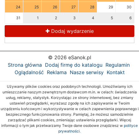
24
25
26
27
28
29
30
31
1
2
3
4
5
6
Dodaj wydarzenie
© 2026 eSanok.pl
Strona główna
Dodaj firmę do katalogu
Regulamin
Oglądalność
Reklama
Nasze serwisy
Kontakt
Używamy plików cookies oraz podobnych technologii. Umożliwiamy ich
umieszczanie naszym zewnętrznym dostawcom m.in. w celach: świadczenia
usług, reklamy, statystyk. Korzystając ze strony internetowej, bez zmiany
ustawień przeglądarki, wyrażasz zgodę na ich zapisywanie w Twoim
urządzeniu końcowym i wykorzystywanie w celach zapewnienia poprawnego i
bezpiecznego funkcjonowania strony. Pamiętaj, że możesz samodzielnie
zarządzać plikami cookies, zmieniając ustawienia przeglądarki. Więcej
informacji o tym jak przetwarzamy Twoje dane osobowe znajdziesz w
polityce
prywatności.