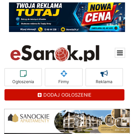
Ogłoszenia
Firmy
Reklama
DODAJ OGŁOSZENIE