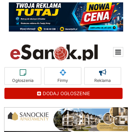
Ogłoszenia
Firmy
Reklama
DODAJ OGŁOSZENIE