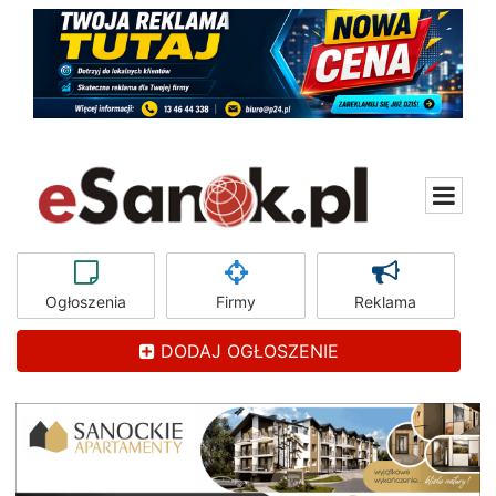
Ogłoszenia
Firmy
Reklama
DODAJ OGŁOSZENIE