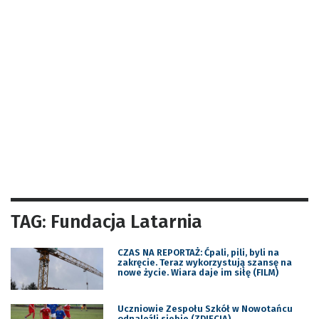
TAG: Fundacja Latarnia
CZAS NA REPORTAŻ: Ćpali, pili, byli na
zakręcie. Teraz wykorzystują szansę na
nowe życie. Wiara daje im siłę (FILM)
Uczniowie Zespołu Szkół w Nowotańcu
odnaleźli siebie (ZDJĘCIA)