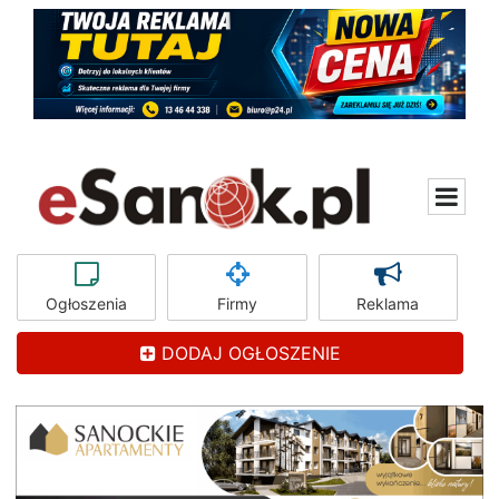
Ogłoszenia
Firmy
Reklama
DODAJ OGŁOSZENIE