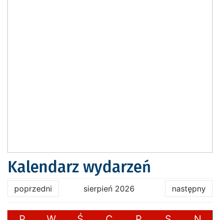
Kalendarz wydarzeń
poprzedni
sierpień 2026
następny
P
W
Ś
C
P
S
N