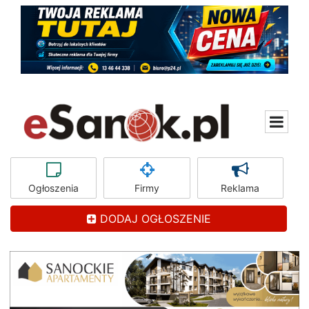
Ogłoszenia
Firmy
Reklama
DODAJ OGŁOSZENIE