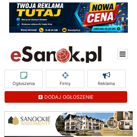
Ogłoszenia
Firmy
Reklama
DODAJ OGŁOSZENIE