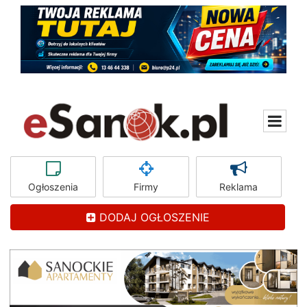
Ogłoszenia
Firmy
Reklama
DODAJ OGŁOSZENIE