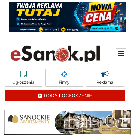
Ogłoszenia
Firmy
Reklama
DODAJ OGŁOSZENIE