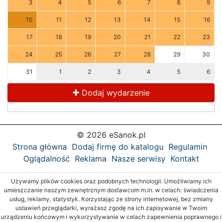
3
4
5
6
7
8
9
10
11
12
13
14
15
16
17
18
19
20
21
22
23
24
25
26
27
28
29
30
31
1
2
3
4
5
6
Dodaj wydarzenie
© 2026 eSanok.pl
Strona główna
Dodaj firmę do katalogu
Regulamin
Oglądalność
Reklama
Nasze serwisy
Kontakt
Używamy plików cookies oraz podobnych technologii. Umożliwiamy ich
umieszczanie naszym zewnętrznym dostawcom m.in. w celach: świadczenia
usług, reklamy, statystyk. Korzystając ze strony internetowej, bez zmiany
ustawień przeglądarki, wyrażasz zgodę na ich zapisywanie w Twoim
urządzeniu końcowym i wykorzystywanie w celach zapewnienia poprawnego i