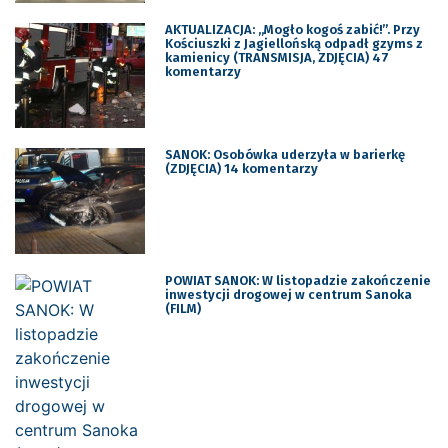
AKTUALIZACJA: „Mogło kogoś zabić!”. Przy
Kościuszki z Jagiellońską odpadł gzyms z
kamienicy (TRANSMISJA, ZDJĘCIA) 47
komentarzy
SANOK: Osobówka uderzyła w barierkę
(ZDJĘCIA) 14 komentarzy
POWIAT SANOK: W listopadzie zakończenie
inwestycji drogowej w centrum Sanoka
(FILM)