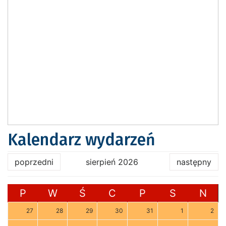
Kalendarz wydarzeń
poprzedni
sierpień 2026
następny
P
W
Ś
C
P
S
N
27
28
29
30
31
1
2