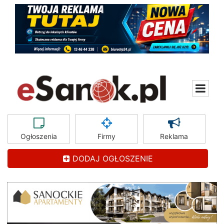
Ogłoszenia
Firmy
Reklama
DODAJ OGŁOSZENIE