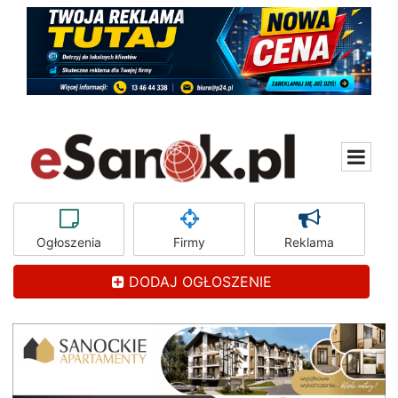
Ogłoszenia
Firmy
Reklama
DODAJ OGŁOSZENIE