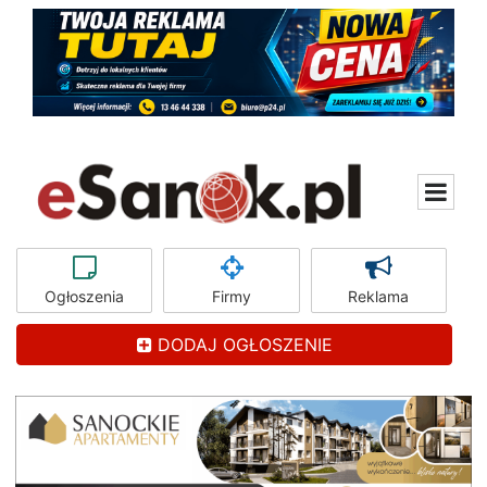
Ogłoszenia
Firmy
Reklama
DODAJ OGŁOSZENIE