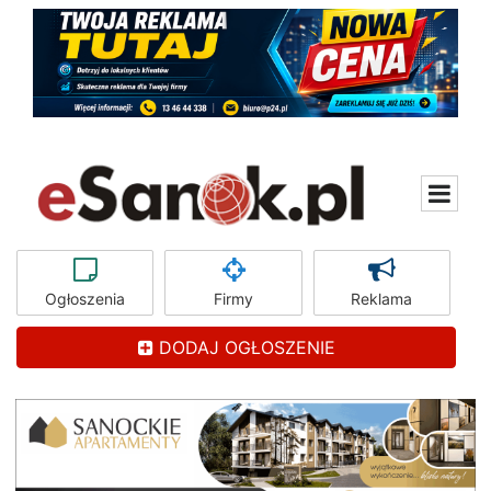
Ogłoszenia
Firmy
Reklama
DODAJ OGŁOSZENIE