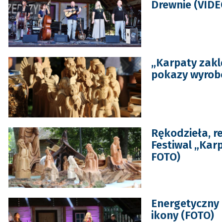
Drewnie (VIDE
„Karpaty zaklę
pokazy wyrobó
Rękodzieła, re
Festiwal „Kar
FOTO)
Energetyczny 
ikony (FOTO)