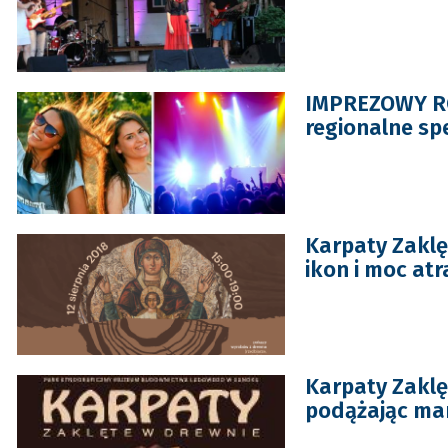
IMPREZOWY ROZ
regionalne sp
Karpaty Zaklę
ikon i moc atr
Karpaty Zaklę
podążając ma