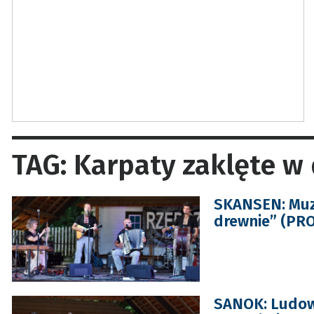
TAG: Karpaty zaklęte w
SKANSEN: Muzy
drewnie” (PR
SANOK: Ludowa