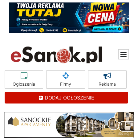
Ogłoszenia
Firmy
Reklama
DODAJ OGŁOSZENIE