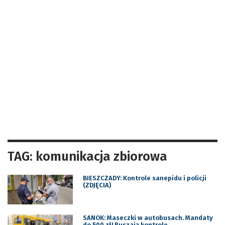
TAG: komunikacja zbiorowa
BIESZCZADY: Kontrole sanepidu i policji
(ZDJĘCIA)
SANOK: Maseczki w autobusach. Mandaty
do 500 zł! Ruszają kontrole