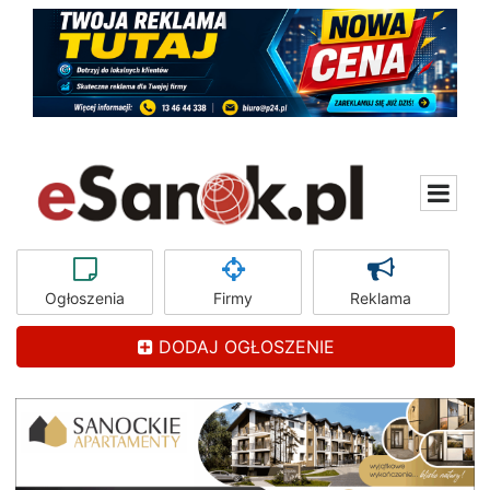
Ogłoszenia
Firmy
Reklama
DODAJ OGŁOSZENIE