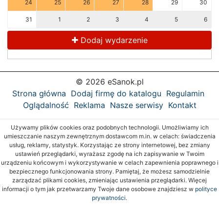
24
25
26
27
28
29
30
31
1
2
3
4
5
6
Dodaj wydarzenie
© 2026 eSanok.pl
Strona główna
Dodaj firmę do katalogu
Regulamin
Oglądalność
Reklama
Nasze serwisy
Kontakt
Używamy plików cookies oraz podobnych technologii. Umożliwiamy ich
umieszczanie naszym zewnętrznym dostawcom m.in. w celach: świadczenia
usług, reklamy, statystyk. Korzystając ze strony internetowej, bez zmiany
ustawień przeglądarki, wyrażasz zgodę na ich zapisywanie w Twoim
urządzeniu końcowym i wykorzystywanie w celach zapewnienia poprawnego i
bezpiecznego funkcjonowania strony. Pamiętaj, że możesz samodzielnie
zarządzać plikami cookies, zmieniając ustawienia przeglądarki. Więcej
informacji o tym jak przetwarzamy Twoje dane osobowe znajdziesz w
polityce
prywatności.