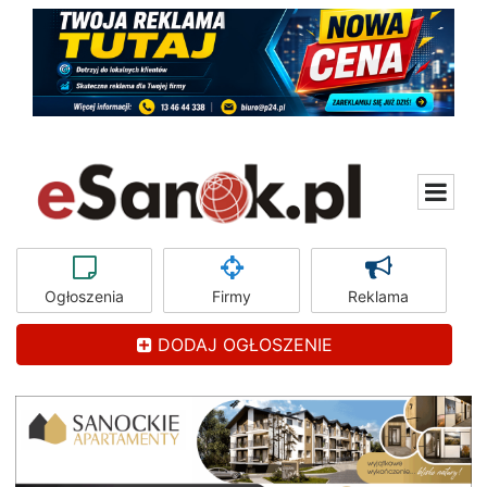
Ogłoszenia
Firmy
Reklama
DODAJ OGŁOSZENIE