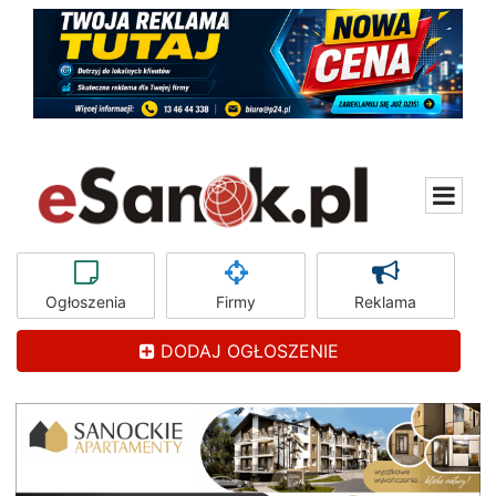
Ogłoszenia
Firmy
Reklama
DODAJ OGŁOSZENIE