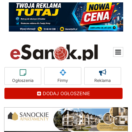
Ogłoszenia
Firmy
Reklama
DODAJ OGŁOSZENIE