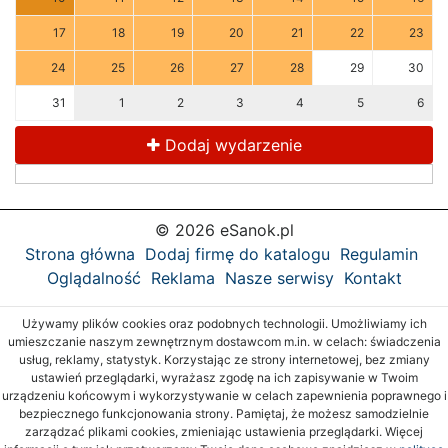
17
18
19
20
21
22
23
24
25
26
27
28
29
30
31
1
2
3
4
5
6
Dodaj wydarzenie
© 2026 eSanok.pl
Strona główna
Dodaj firmę do katalogu
Regulamin
Oglądalność
Reklama
Nasze serwisy
Kontakt
Używamy plików cookies oraz podobnych technologii. Umożliwiamy ich
umieszczanie naszym zewnętrznym dostawcom m.in. w celach: świadczenia
usług, reklamy, statystyk. Korzystając ze strony internetowej, bez zmiany
ustawień przeglądarki, wyrażasz zgodę na ich zapisywanie w Twoim
urządzeniu końcowym i wykorzystywanie w celach zapewnienia poprawnego i
bezpiecznego funkcjonowania strony. Pamiętaj, że możesz samodzielnie
zarządzać plikami cookies, zmieniając ustawienia przeglądarki. Więcej