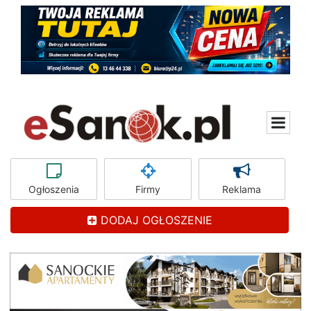
Ogłoszenia
Firmy
Reklama
DODAJ OGŁOSZENIE