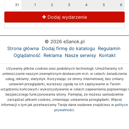
31
1
2
3
4
5
6
Dodaj wydarzenie
© 2026 eSanok.pl
Strona główna
Dodaj firmę do katalogu
Regulamin
Oglądalność
Reklama
Nasze serwisy
Kontakt
Używamy plików cookies oraz podobnych technologii. Umożliwiamy ich
umieszczanie naszym zewnętrznym dostawcom m.in. w celach: świadczenia
usług, reklamy, statystyk. Korzystając ze strony internetowej, bez zmiany
ustawień przeglądarki, wyrażasz zgodę na ich zapisywanie w Twoim
urządzeniu końcowym i wykorzystywanie w celach zapewnienia poprawnego i
bezpiecznego funkcjonowania strony. Pamiętaj, że możesz samodzielnie
zarządzać plikami cookies, zmieniając ustawienia przeglądarki. Więcej
informacji o tym jak przetwarzamy Twoje dane osobowe znajdziesz w
polityce
prywatności.