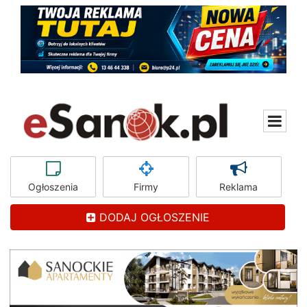
Ogłoszenia
Firmy
Reklama
DODAJ OGŁOSZENIE