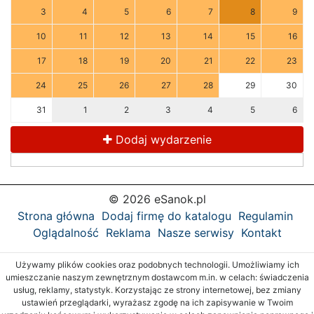
3
4
5
6
7
8
9
10
11
12
13
14
15
16
17
18
19
20
21
22
23
24
25
26
27
28
29
30
31
1
2
3
4
5
6
Dodaj wydarzenie
© 2026 eSanok.pl
Strona główna
Dodaj firmę do katalogu
Regulamin
Oglądalność
Reklama
Nasze serwisy
Kontakt
Używamy plików cookies oraz podobnych technologii. Umożliwiamy ich
umieszczanie naszym zewnętrznym dostawcom m.in. w celach: świadczenia
usług, reklamy, statystyk. Korzystając ze strony internetowej, bez zmiany
ustawień przeglądarki, wyrażasz zgodę na ich zapisywanie w Twoim