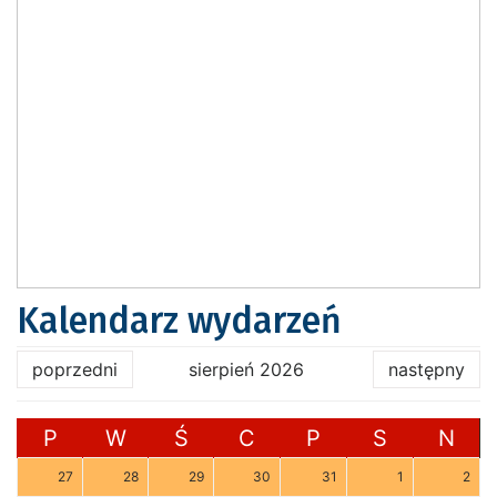
Kalendarz wydarzeń
poprzedni
sierpień 2026
następny
P
W
Ś
C
P
S
N
27
28
29
30
31
1
2