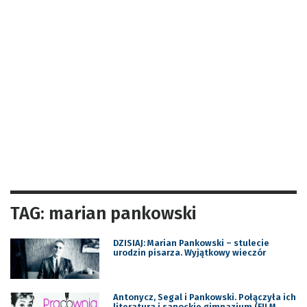
TAG: marian pankowski
DZISIAJ: Marian Pankowski – stulecie
urodzin pisarza. Wyjątkowy wieczór
Antonycz, Segal i Pankowski. Połączyła ich
literatura i sanockie gimnazjum (FILM,