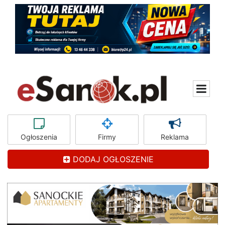
Ogłoszenia
Firmy
Reklama
DODAJ OGŁOSZENIE