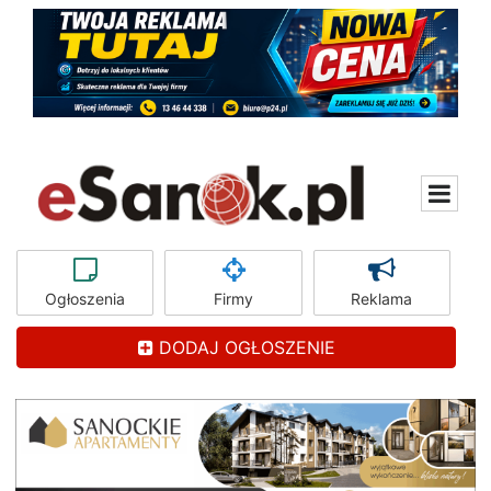
Ogłoszenia
Firmy
Reklama
DODAJ OGŁOSZENIE