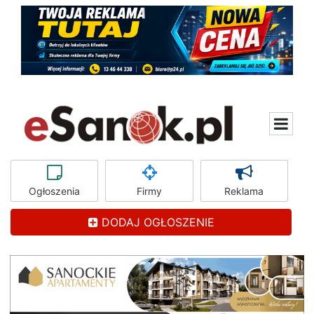
Ogłoszenia
Firmy
Reklama
DODAJ OGŁOSZENIE