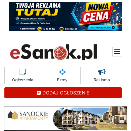
Ogłoszenia
Firmy
Reklama
DODAJ OGŁOSZENIE