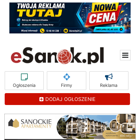
Ogłoszenia
Firmy
Reklama
DODAJ OGŁOSZENIE