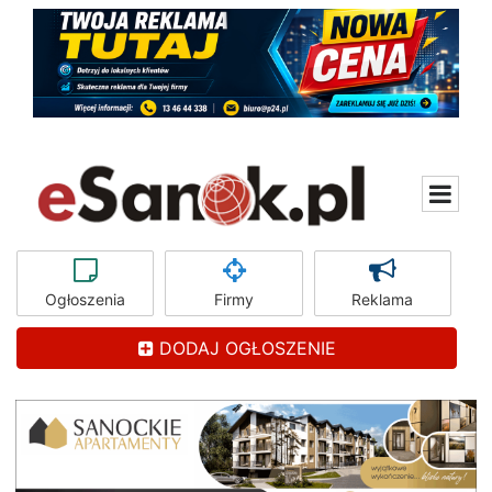
Ogłoszenia
Firmy
Reklama
DODAJ OGŁOSZENIE