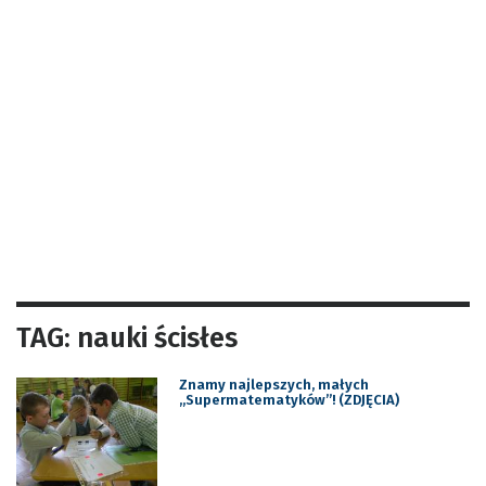
TAG: nauki ścisłes
Znamy najlepszych, małych
„Supermatematyków”! (ZDJĘCIA)