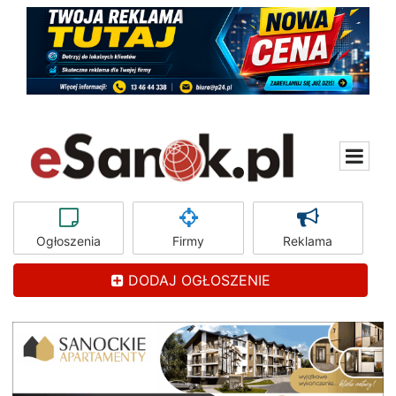
Ogłoszenia
Firmy
Reklama
DODAJ OGŁOSZENIE