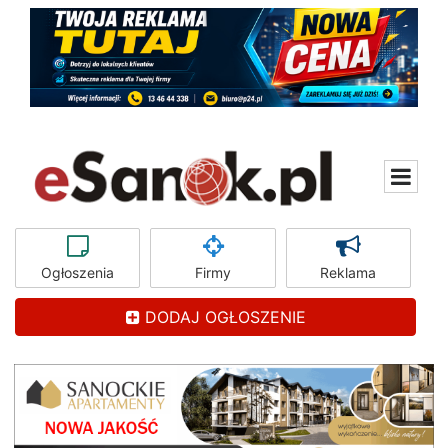
Ogłoszenia
Firmy
Reklama
DODAJ OGŁOSZENIE