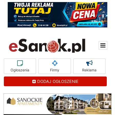
Ogłoszenia
Firmy
Reklama
DODAJ OGŁOSZENIE