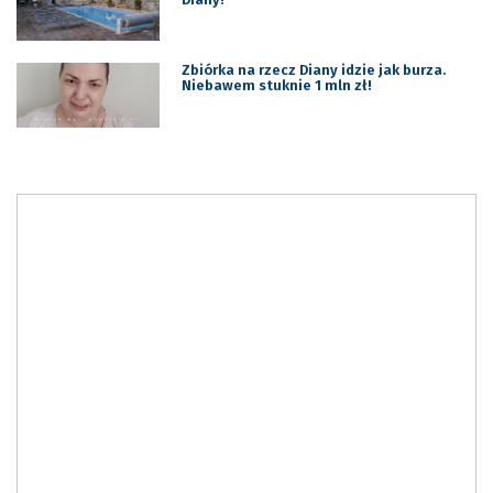
Zbiórka na rzecz Diany idzie jak burza.
Niebawem stuknie 1 mln zł!