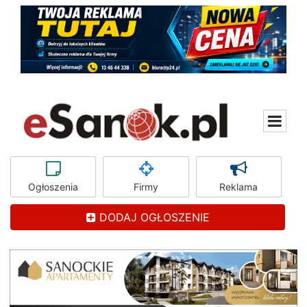
Ogłoszenia
Firmy
Reklama
DODAJ OGŁOSZENIE