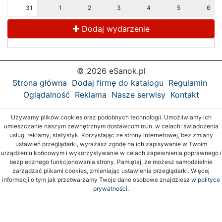
31
1
2
3
4
5
6
Dodaj wydarzenie
© 2026 eSanok.pl
Strona główna
Dodaj firmę do katalogu
Regulamin
Oglądalność
Reklama
Nasze serwisy
Kontakt
Używamy plików cookies oraz podobnych technologii. Umożliwiamy ich
umieszczanie naszym zewnętrznym dostawcom m.in. w celach: świadczenia
usług, reklamy, statystyk. Korzystając ze strony internetowej, bez zmiany
ustawień przeglądarki, wyrażasz zgodę na ich zapisywanie w Twoim
urządzeniu końcowym i wykorzystywanie w celach zapewnienia poprawnego i
bezpiecznego funkcjonowania strony. Pamiętaj, że możesz samodzielnie
zarządzać plikami cookies, zmieniając ustawienia przeglądarki. Więcej
informacji o tym jak przetwarzamy Twoje dane osobowe znajdziesz w
polityce
prywatności.