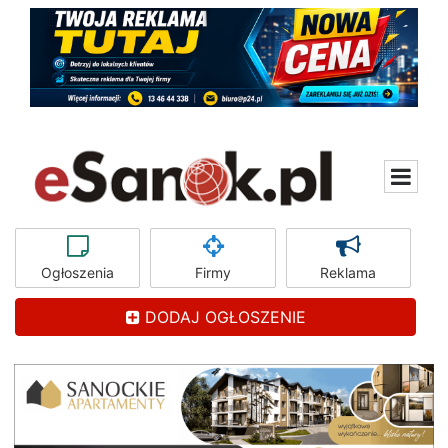
Ogłoszenia
Firmy
Reklama
DODAJ OGŁOSZENIE