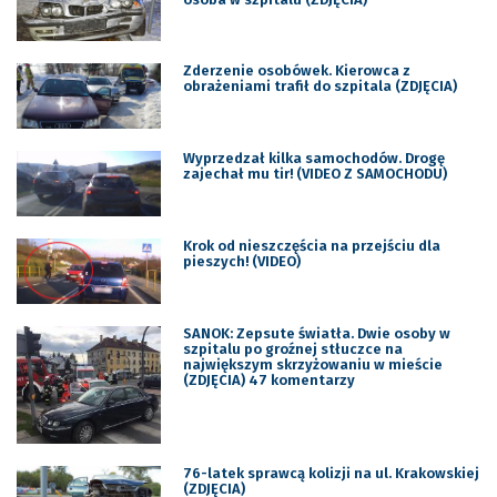
Zderzenie osobówek. Kierowca z
obrażeniami trafił do szpitala (ZDJĘCIA)
Wyprzedzał kilka samochodów. Drogę
zajechał mu tir! (VIDEO Z SAMOCHODU)
Krok od nieszczęścia na przejściu dla
pieszych! (VIDEO)
SANOK: Zepsute światła. Dwie osoby w
szpitalu po groźnej stłuczce na
największym skrzyżowaniu w mieście
(ZDJĘCIA) 47 komentarzy
76-latek sprawcą kolizji na ul. Krakowskiej
(ZDJĘCIA)