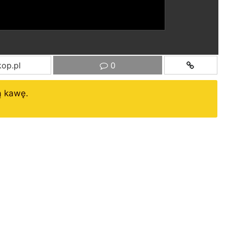
op.pl
0
ą kawę.