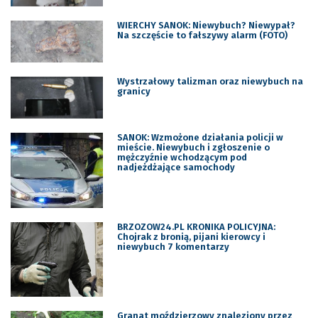
WIERCHY SANOK: Niewybuch? Niewypał?
Na szczęście to fałszywy alarm (FOTO)
Wystrzałowy talizman oraz niewybuch na
granicy
SANOK: Wzmożone działania policji w
mieście. Niewybuch i zgłoszenie o
mężczyźnie wchodzącym pod
nadjeżdżające samochody
BRZOZOW24.PL KRONIKA POLICYJNA:
Chojrak z bronią, pijani kierowcy i
niewybuch 7 komentarzy
Granat moździerzowy znaleziony przez