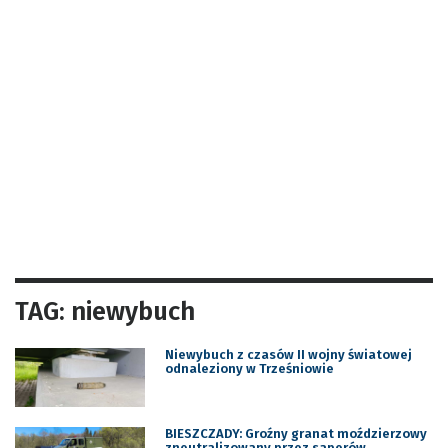
TAG: niewybuch
Niewybuch z czasów II wojny światowej
odnaleziony w Trześniowie
BIESZCZADY: Groźny granat moździerzowy
zneutralizowany przez saperów