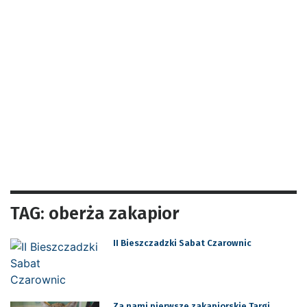
TAG: oberża zakapior
II Bieszczadzki Sabat Czarownic
Za nami pierwsze zakapiorskie Targi