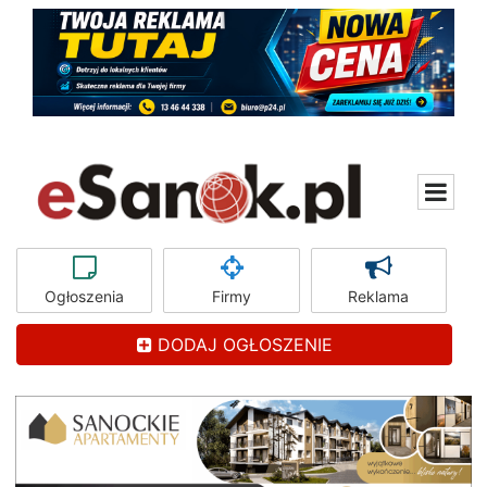
Ogłoszenia
Firmy
Reklama
DODAJ OGŁOSZENIE